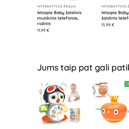
INTERAKTYVŪS ŽAISLAI
INTERAKTYVŪS Ž
Woopie Baby žaislinis
Woopie Baby
muzikinis telefonas,
žaislinis tele
rožinis
15,99
€
11,99
€
Jums taip pat gali pati
-