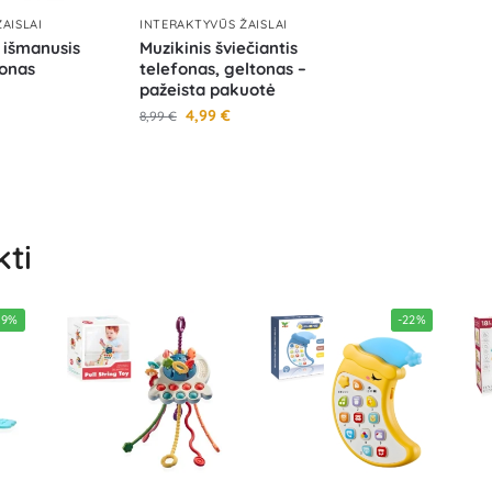
AISLAI
INTERAKTYVŪS ŽAISLAI
 išmanusis
Muzikinis šviečiantis
fonas
telefonas, geltonas –
pažeista pakuotė
4,99
€
8,99
€
kti
29%
-22%