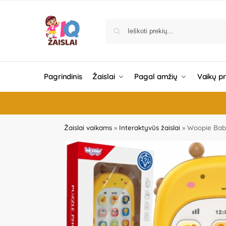
Pagrindinis
Žaislai
Pagal amžių
Vaikų p
Žaislai vaikams
»
Interaktyvūs žaislai
»
Woopie Baby 