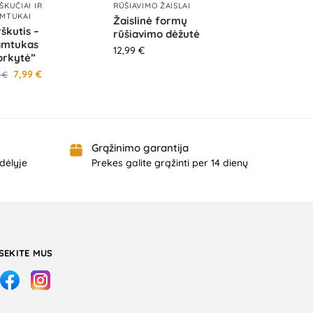
ŠKUČIAI IR
RŪŠIAVIMO ŽAISLAI
MTUKAI
Žaislinė formų
škutis –
rūšiavimo dėžutė
amtukas
12,99
€
orkytė”
7,99
€
9
€
Grąžinimo garantija
dėlyje
Prekes galite grąžinti per 14 dienų
SEKITE MUS