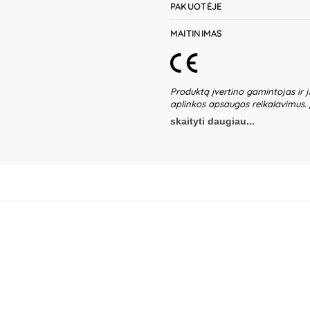
PAKUOTĖJE
MAITINIMAS
Produktą įvertino gamintojas ir j
aplinkos apsaugos reikalavimus.
žaidžiančių vaikų be suaugusiųjų p
skaityti daugiau...
ir jo detalių būklę. Nenaudokite ža
reikalingi 3xAAA(1,5V) tipo elemen
Pakartotinai įkraunami elementai 
Elementus galima įkrauti tik priž
vienkartinių elementų. Elementus
Nepalikite žaisle senų elementų. 
naujų kartu. Išnaudoti vienkartini
ekologiškam utilizavimui. Niekad
gaminio dalis – būtina ją pašalin
gali nežymiai skirtis. Išsaugokite 
Importuotojas:
WOOPIE Kozicka Sp
Poland.
Platintojas:
UAB „Commerc