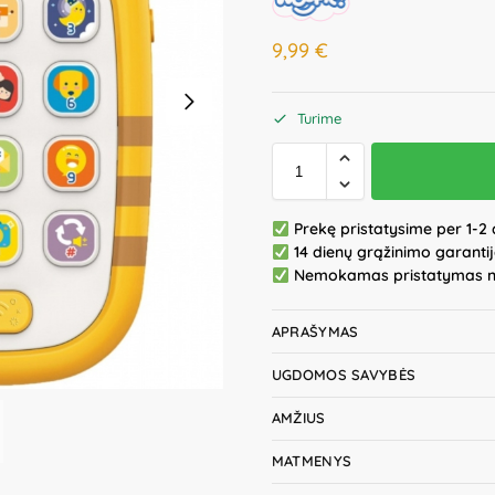
9,99
€
Turime
Prekę pristatysime per 1-2 
14 dienų grąžinimo garanti
Nemokamas pristatymas 
APRAŠYMAS
UGDOMOS SAVYBĖS
AMŽIUS
MATMENYS