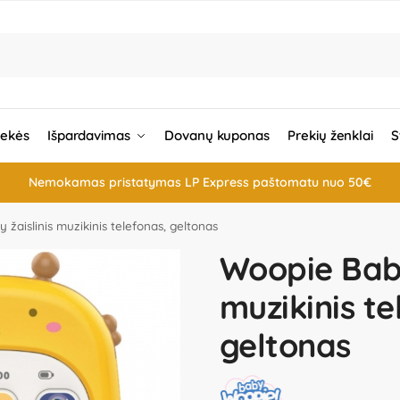
rekės
Išpardavimas
Dovanų kuponas
Prekių ženklai
S
Nemokamas pristatymas LP Express paštomatu nuo 50€
žaislinis muzikinis telefonas, geltonas
Woopie Baby
muzikinis te
geltonas