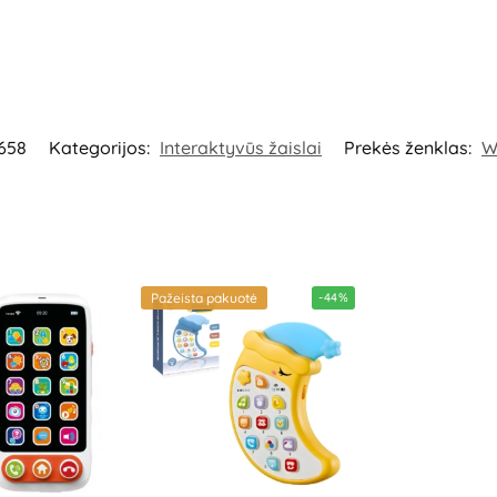
658
Kategorijos:
Interaktyvūs žaislai
Prekės ženklas:
W
Pažeista pakuotė
-44%