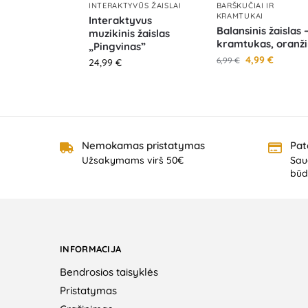
INTERAKTYVŪS ŽAISLAI
BARŠKUČIAI IR
KRAMTUKAI
Interaktyvus
Balansinis žaislas 
muzikinis žaislas
kramtukas, oranži
„Pingvinas”
4,99
€
6,99
€
24,99
€
Nemokamas pristatymas
Pat
Užsakymams virš 50€
Saug
būd
INFORMACIJA
Bendrosios taisyklės
Pristatymas