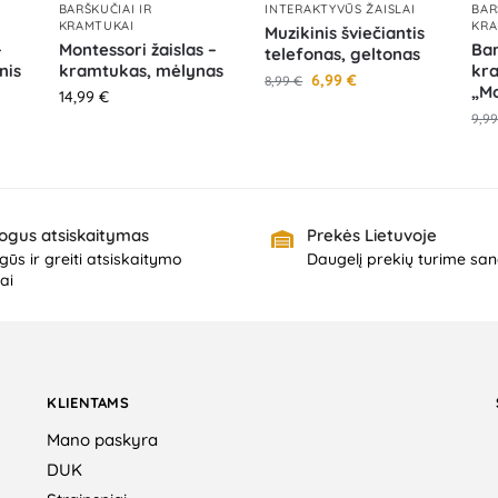
BARŠKUČIAI IR
INTERAKTYVŪS ŽAISLAI
BAR
KRAMTUKAI
KRA
Muzikinis šviečiantis
–
Montessori žaislas –
Bar
telefonas, geltonas
nis
kramtukas, mėlynas
kr
6,99
€
8,99
€
„M
14,99
€
9,9
ogus atsiskaitymas
Prekės Lietuvoje
ūs ir greiti atsiskaitymo
Daugelį prekių turime san
ai
KLIENTAMS
Mano paskyra
DUK