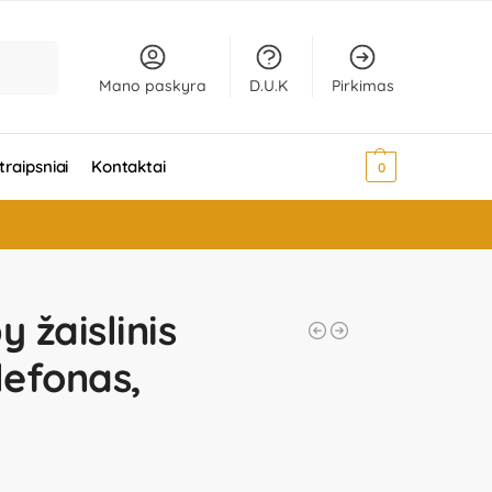
Ieškoti
Mano paskyra
D.U.K
Pirkimas
traipsniai
Kontaktai
0,00
€
0
 žaislinis
lefonas,