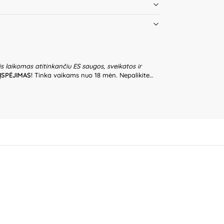
is laikomas atitinkančiu ES saugos, sveikatos ir
ĮSPĖJIMAS!
Tinka vaikams nuo 18 mėn. Nepalikite
riežiūros. Prieš naudodami žaislą patikrinkite žaislo
islo, jeigu kuri nors iš dalių yra pažeista. Žaislui
tai. Baterijų skyrelis turi būti apsaugotas skydeliu.
prieš krovimą turi būti išimami iš skyrelio.
iūrint suaugusiems asmenims. Nesistenkite įkrauti
 dėkite pagal nurodytą poliariškumą (+/-).
Nenaudokite skirtingų tipų elementų, taip pat senų ir
ai elementai turi būti išimami ir nedelsiant atiduoti
a nemeskite elementų į atvirą ugnį. Pakuotė nėra
ti išpakavus gaminį. Produkto dizainas ir spalvos
pakuotės informaciją ateičiai. Kilmės šalis – Kinija.
.K, ul. Poludniowa 29A, 05-540 Jeziorko,
e plus“, Partizanų g. 66-38, Kaunas, Lietuva.