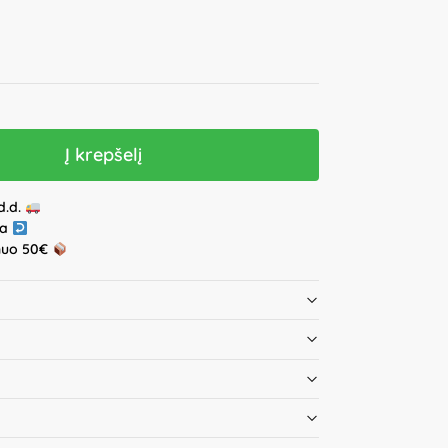
Į krepšelį
d.d.
ja
nuo 50€