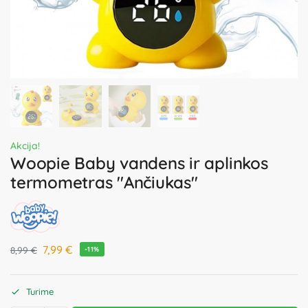
Akcija!
Woopie Baby vandens ir aplinkos
termometras "Ančiukas"
7,99
€
8,99
€
-11%
Turime