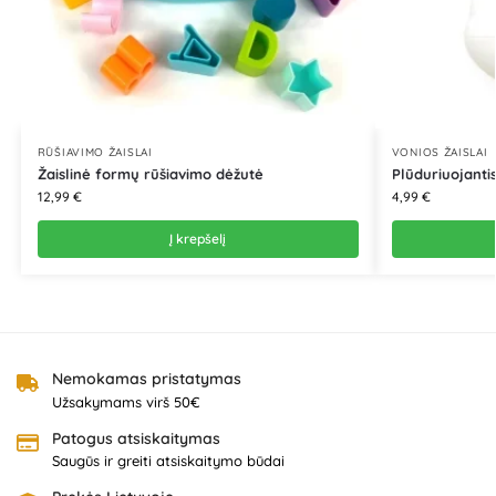
RŪŠIAVIMO ŽAISLAI
VONIOS ŽAISLAI
Žaislinė formų rūšiavimo dėžutė
Plūduriuojanti
12,99
€
4,99
€
Į krepšelį
Nemokamas pristatymas
Užsakymams virš 50€
Patogus atsiskaitymas
Saugūs ir greiti atsiskaitymo būdai