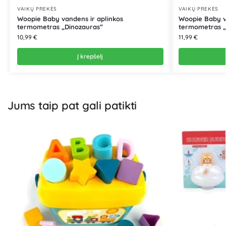
VAIKŲ PREKĖS
VAIKŲ PREKĖS
Woopie Baby vandens ir aplinkos
Woopie Baby v
termometras „Dinozauras”
termometras „
10,99
€
11,99
€
Į krepšelį
Jums taip pat gali patikti