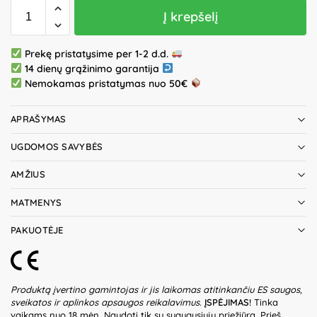
Į krepšelį
Prekę pristatysime per 1-2 d.d.
14 dienų grąžinimo garantija
Nemokamas pristatymas nuo 50€
APRAŠYMAS
UGDOMOS SAVYBĖS
AMŽIUS
MATMENYS
PAKUOTĖJE
Produktą įvertino gamintojas ir jis laikomas atitinkančiu ES saugos,
sveikatos ir aplinkos apsaugos reikalavimus.
ĮSPĖJIMAS!
Tinka
vaikams nuo 18 mėn. Naudoti tik su suaugusiųjų priežiūra. Prieš