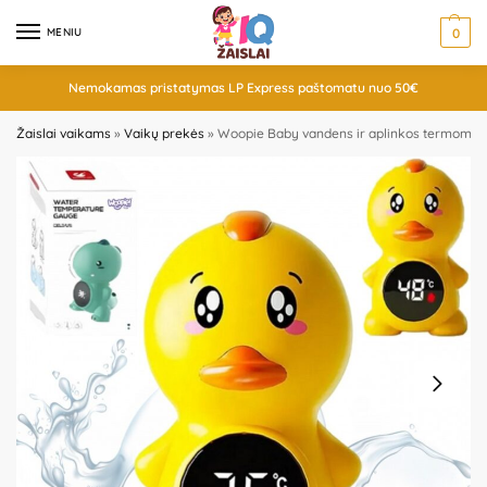
MENIU
0
Nemokamas pristatymas LP Express paštomatu nuo 50€
Žaislai vaikams
»
Vaikų prekės
»
Woopie Baby vandens ir aplinkos termometr