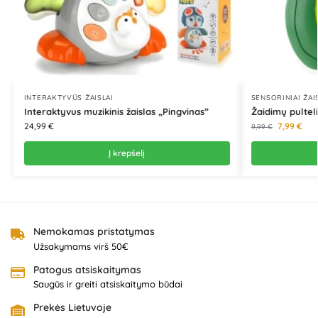
INTERAKTYVŪS ŽAISLAI
SENSORINIAI ŽAI
Interaktyvus muzikinis žaislas „Pingvinas”
Žaidimų pulteli
24,99
€
7,99
€
9,99
€
Į krepšelį
Nemokamas pristatymas
Užsakymams virš 50€
Patogus atsiskaitymas
Saugūs ir greiti atsiskaitymo būdai
Prekės Lietuvoje