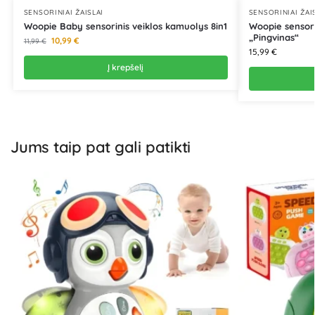
SENSORINIAI ŽAISLAI
SENSORINIAI ŽAI
Woopie Baby sensorinis veiklos kamuolys 8in1
Woopie sensori
„Pingvinas“
10,99
€
11,99
€
15,99
€
Į krepšelį
Jums taip pat gali patikti