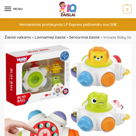
MENIU
0
Nemokamas pristatymas LP Express paštomatu nuo 50€
Žaislai vaikams
»
Lavinamieji žaislai
»
Sensoriniai žaislai
»
Woopie Baby lavina