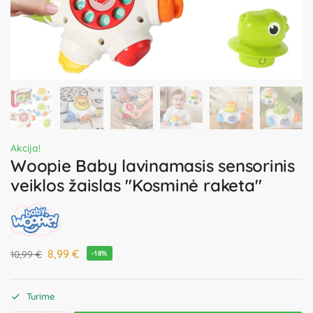
Akcija!
Woopie Baby lavinamasis sensorinis
veiklos žaislas "Kosminė raketa"
8,99
€
10,99
€
-18%
Turime