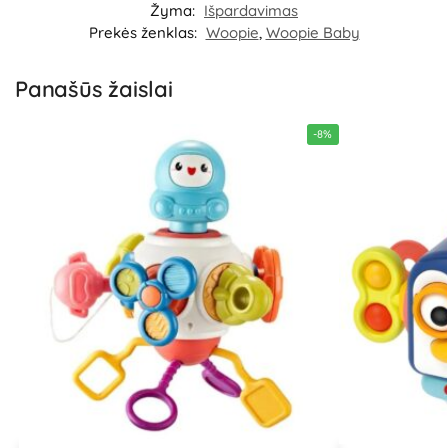
Žyma:
Išpardavimas
Prekės ženklas:
Woopie
,
Woopie Baby
Panašūs žaislai
-8%