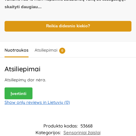
priežiūros. Prieš naudodami žaislą patikrinkite žaislo ir detalių būklę.
skaityti daugiau...
Nenaudokite žaislo, jeigu kuri nors iš dalių yra pažeista. Pakuotė
nėra gaminio dalis – būtina ją pašalinti išpakavus gaminį. Produkto
dizainas ir spalvos gali nežymiai skirtis. Išsaugokite pakuotės
informaciją ateičiai. Kilmės šalis – Kinija.
Reikia didesnio kiekio?
Importuotojas:
WOOPIE
Kozicka Sp.K, ul. Poludniowa 29A, 05-540 Jeziorko,
Poland.
Platintojas:
UAB „Commerce plus“, Partizanų g. 66-38,
Kaunas, Lietuva.
Nuotraukos
Atsiliepimai
0
Atsiliepimai
Atsiliepimų dar nėra.
Įvertinti
Show only reviews in Lietuvių (0)
Produkto kodas:
53668
Kategorijos:
Sensoriniai žaislai