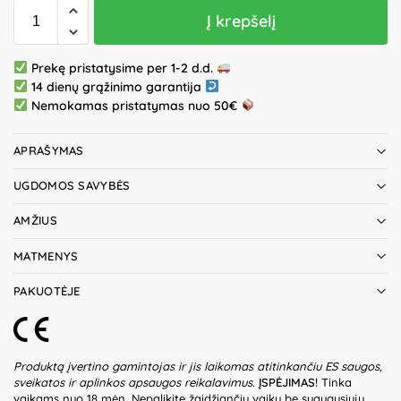
Į krepšelį
Prekę pristatysime per 1-2 d.d.
14 dienų grąžinimo garantija
Nemokamas pristatymas nuo 50€
APRAŠYMAS
UGDOMOS SAVYBĖS
AMŽIUS
MATMENYS
PAKUOTĖJE
Produktą įvertino gamintojas ir jis laikomas atitinkančiu ES saugos,
sveikatos ir aplinkos apsaugos reikalavimus.
ĮSPĖJIMAS!
Tinka
vaikams nuo 18 mėn. Nepalikite žaidžiančių vaikų be suaugusiųjų