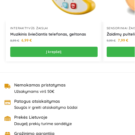
INTERAKTYVŪS ŽAISLAI
SENSORINIAI ŽAI
Muzikinis šviečiantis telefonas, geltonas
Žaidimų pulteli
6,99
€
7,99
€
8,99
€
9,99
€
Į krepšelį
Nemokamas pristatymas
Užsakymams virš 50€
Patogus atsiskaitymas
Saugūs ir greiti atsiskaitymo būdai
Prekės Lietuvoje
Daugelį prekių turime sandėlyje
Grąžinimo garantija