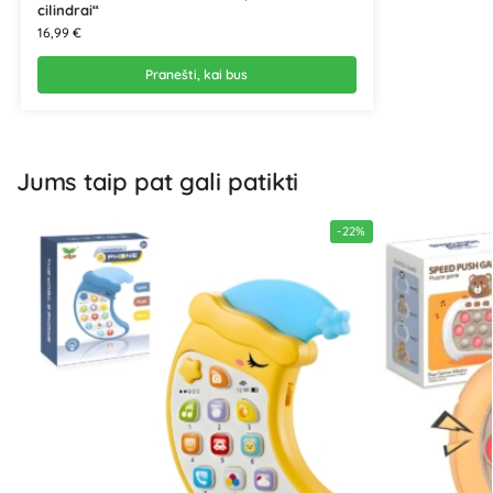
cilindrai“
16,99
€
Pranešti, kai bus
Jums taip pat gali patikti
-22%