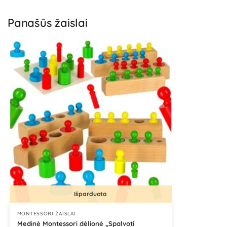
Panašūs žaislai
Išparduota
MONTESSORI ŽAISLAI
Medinė Montessori dėlionė „Spalvoti