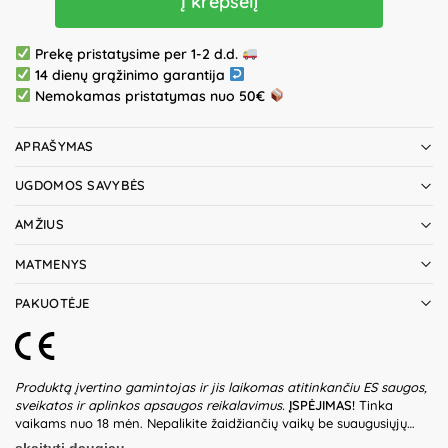
Į krepšelį
Prekę pristatysime per 1-2 d.d.
14 dienų grąžinimo garantija
Nemokamas pristatymas nuo 50€
APRAŠYMAS
UGDOMOS SAVYBĖS
AMŽIUS
MATMENYS
PAKUOTĖJE
Produktą įvertino gamintojas ir jis laikomas atitinkančiu ES saugos,
sveikatos ir aplinkos apsaugos reikalavimus.
ĮSPĖJIMAS!
Tinka
vaikams nuo 18 mėn. Nepalikite žaidžiančių vaikų be suaugusiųjų
priežiūros. Prieš naudodami žaislą patikrinkite žaislo ir detalių būklę.