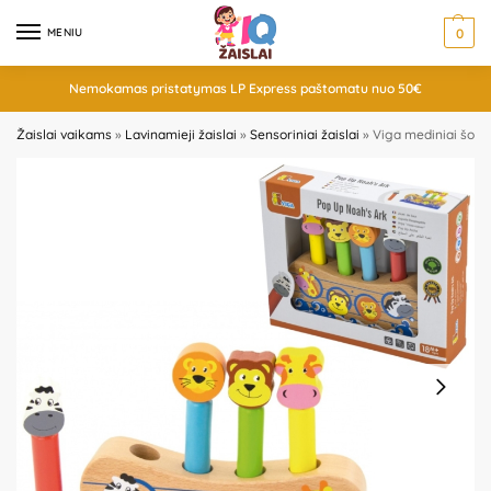
MENIU
0
Nemokamas pristatymas LP Express paštomatu nuo 50€
Žaislai vaikams
»
Lavinamieji žaislai
»
Sensoriniai žaislai
»
Viga mediniai šoki