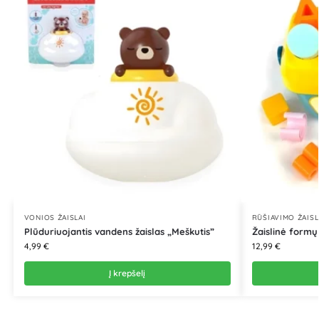
VONIOS ŽAISLAI
RŪŠIAVIMO ŽAISL
Plūduriuojantis vandens žaislas „Meškutis”
Žaislinė formų
4,99
€
12,99
€
Į krepšelį