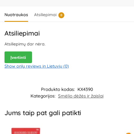
8, 15-111 Bialystok, Poland.
Platintojas:
UAB „Commerce plus“,
Partizanų g. 66-38, Kaunas, Lietuva.
Nuotraukos
Atsiliepimai
0
Atsiliepimai
Atsiliepimų dar nėra.
Įvertinti
Show only reviews in Lietuvių (0)
Produkto kodas:
KX4390
Kategorijos:
Smėlio dėžės ir žaislai
Jums taip pat gali patikti