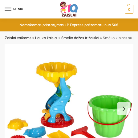
MENIU
0
Nemokamas pristatymas LP Express paštomatu nuo 50€
Žaislai vaikams
»
Lauko žaislai
»
Smėlio dėžės ir žaislai
»
Smėlio kibiras su pr