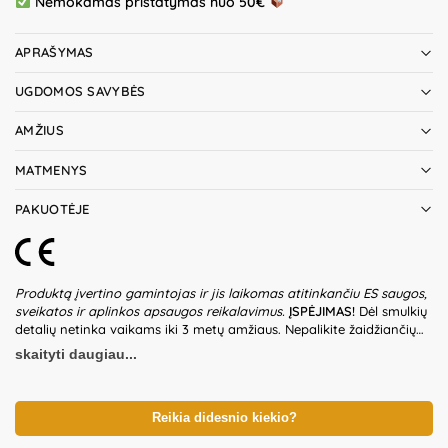
Nemokamas pristatymas nuo 50€
APRAŠYMAS
UGDOMOS SAVYBĖS
AMŽIUS
MATMENYS
PAKUOTĖJE
Produktą įvertino gamintojas ir jis laikomas atitinkančiu ES saugos,
sveikatos ir aplinkos apsaugos reikalavimus.
ĮSPĖJIMAS!
Dėl smulkių
detalių netinka vaikams iki 3 metų amžiaus. Nepalikite žaidžiančių
vaikų be suaugusiųjų priežiūros. Prieš naudodami žaislą patikrinkite
skaityti daugiau...
žaislo ir detalių būklę. Nenaudokite žaislo, jeigu kuri nors iš dalių yra
pažeista. Pakuotė nėra gaminio dalis – būtina ją pašalinti išpakavus
gaminį. Produkto dizainas ir spalvos gali nežymiai skirtis.
Išsaugokite pakuotės informaciją ateičiai. Kilmės šalis – Kinija.
Reikia didesnio kiekio?
Importuotojas:
KIK Sp. z o.o. Sp.K, al. 1000-lecia Panstwa Polskiego