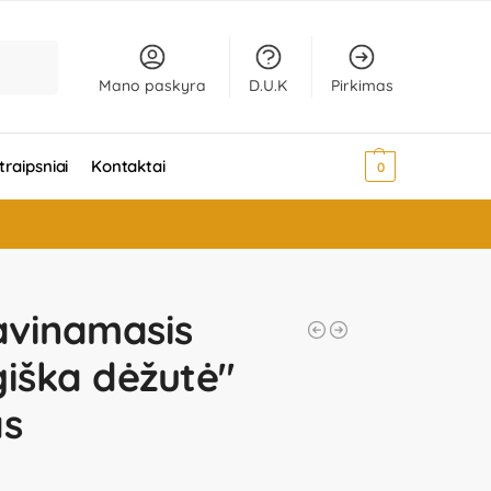
Ieškoti
Mano paskyra
D.U.K
Pirkimas
traipsniai
Kontaktai
0,00
€
0
lavinamasis
giška dėžutė"
as