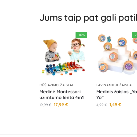
Jums taip pat gali pati
-10%
-
RŪŠIAVIMO ŽAISLAI
LAVINAMIEJI ŽAISLAI
Medinė Montessori
Medinis žaislas „Yo
užimtumo lenta 4in1
Yo”
17,99
€
1,49
€
19,99
€
4,99
€