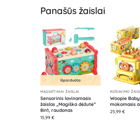
Panašūs žaislai
Išparduota
MAGNETINIAI ŽAISLAI
RŪŠIAVIMO ŽAIS
Sensorinis lavinamasis
Woopie Baby 
žaislas „Magiška dėžutė”
mokomasis au
8in1, raudonas
25,99
€
15,99
€