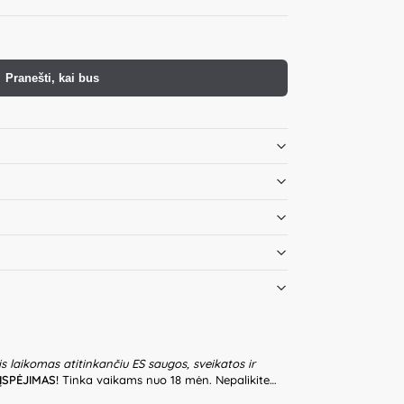
Pranešti, kai bus
is laikomas atitinkančiu ES saugos, sveikatos ir
ĮSPĖJIMAS!
Tinka vaikams nuo 18 mėn. Nepalikite
riežiūros. Prieš naudodami žaislą patikrinkite žaislo