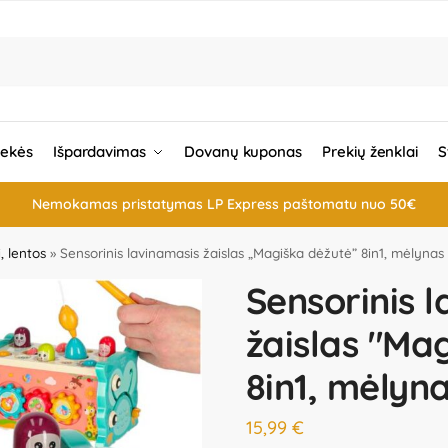
rekės
Išpardavimas
Dovanų kuponas
Prekių ženklai
S
Nemokamas pristatymas LP Express paštomatu nuo 50€
i, lentos
»
Sensorinis lavinamasis žaislas „Magiška dėžutė” 8in1, mėlynas
Sensorinis 
žaislas "Ma
8in1, mėlyn
15,99
€