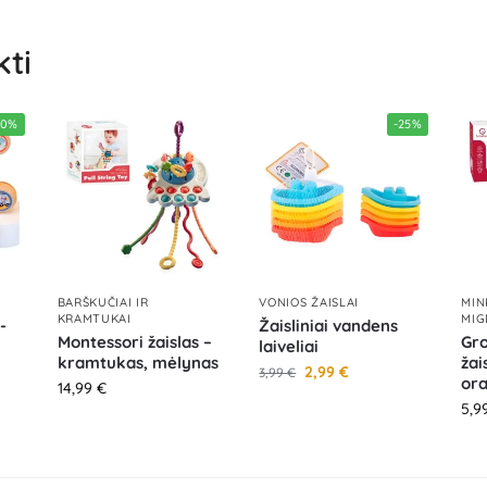
kti
70%
-25%
BARŠKUČIAI IR
VONIOS ŽAISLAI
MIN
KRAMTUKAI
MIG
-
Žaisliniai vandens
Montessori žaislas –
Gro
laiveliai
kramtukas, mėlynas
žai
2,99
€
3,99
€
ora
14,99
€
5,9