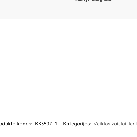
ir detalių būklę. Nenaudokite žais
gaminio dalis – būtina ją pašalin
dizainas ir spalvos gali nežymiai 
Kilmės šalis – Kinija.
Importuotoj
Polskiego 8, 15-111 Bialystok, Pol
66-38, Kaunas, Lietuva.
odukto kodas:
KX3597_1
Kategorijos:
Veiklos žaislai, len