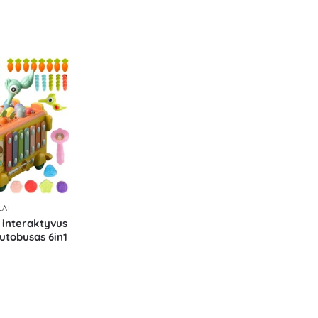
LAI
interaktyvus
tobusas 6in1