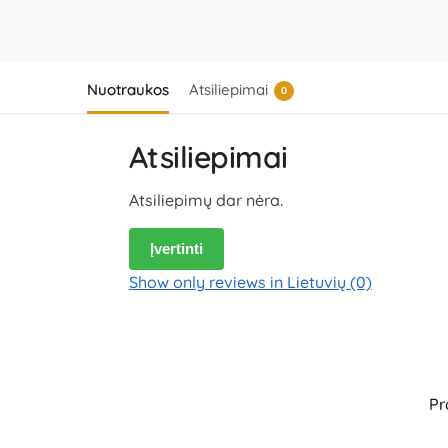
Nuotraukos
Atsiliepimai
0
Atsiliepimai
Atsiliepimų dar nėra.
Įvertinti
Show only reviews in Lietuvių (0)
Pr