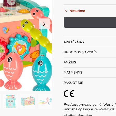
Neturime
APRAŠYMAS
UGDOMOS SAVYBĖS
AMŽIUS
MATMENYS
PAKUOTĖJE
Produktą įvertino gamintojas ir j
aplinkos apsaugos reikalavimus.
žaidžiančių vaikų be suaugusiųjų p
skaityti daugiau...