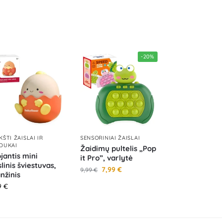
-20%
KŠTI ŽAISLAI IR
SENSORINIAI ŽAISLAI
DUKAI
Žaidimų pultelis „Pop
jantis mini
it Pro”, varlytė
slinis šviestuvas,
7,99
€
9,99
€
nžinis
9
€