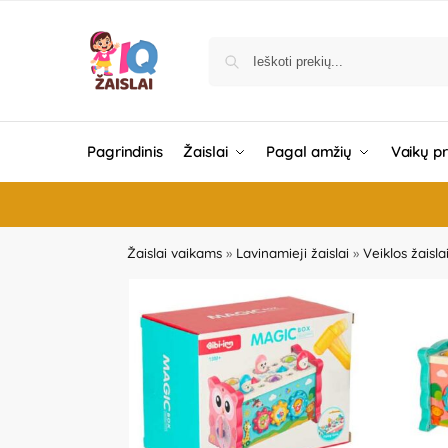
Pagrindinis
Žaislai
Pagal amžių
Vaikų p
Žaislai vaikams
»
Lavinamieji žaislai
»
Veiklos žaisla