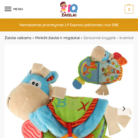
MENIU
0
Nemokamas pristatymas LP Express paštomatu nuo 50€
Žaislai vaikams
»
Minkšti žaislai ir migdukai
»
Sensorinė knygelė – kramtukas 