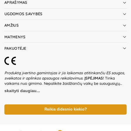
APRAŠYMAS
UGDOMOS SAVYBĖS
AMŽIUS
MATMENYS
PAKUOTĖJE
Produktą įvertino gamintojas ir jis laikomas atitinkančiu ES saugos,
sveikatos ir aplinkos apsaugos reikalavimus.
ĮSPĖJIMAS!
Tinka
vaikams nuo gimimo. Nepalikite žaidžiančių vaikų be suaugusiųjų
priežiūros. Prieš naudodami žaislą patikrinkite žaislo ir detalių būklę.
skaityti daugiau...
Nenaudokite žaislo, jeigu kuri nors iš dalių yra pažeista. Pakuotė
nėra gaminio dalis – būtina ją pašalinti išpakavus gaminį. Produkto
dizainas ir spalvos gali nežymiai skirtis. Išsaugokite pakuotės
informaciją ateičiai. Kilmės šalis – Kinija.
Reikia didesnio kiekio?
Importuotojas:
KIK Sp. z
o.o. Sp.K, al. 1000-lecia Panstwa Polskiego 8, 15-111 Bialystok,
Poland.
Platintojas:
UAB „Commerce plus“, Partizanų g. 66-38,
Kaunas, Lietuva.