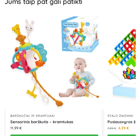
Jums taip pat gali patikti
BARŠKUČIAI IR KRAMTUKAI
STALO ŽAIDIMAI
Sensorinis barškutis – kramtukas
Pusiausvyros ža
11,99
€
6,99
€
7,99
€