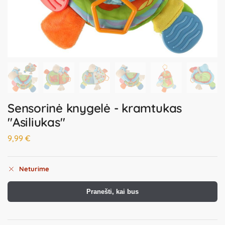
Sensorinė knygelė - kramtukas
"Asiliukas"
9,99
€
Neturime
Pranešti, kai bus