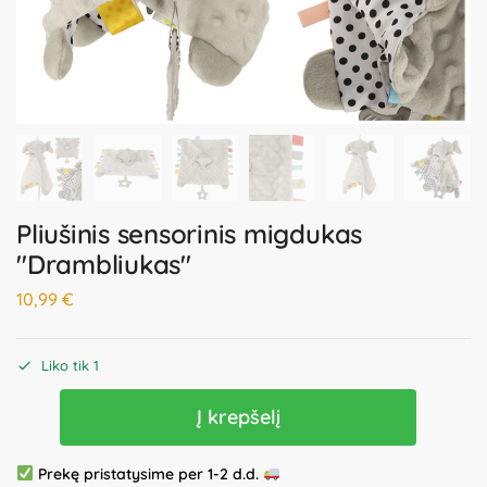
Pliušinis sensorinis migdukas
"Drambliukas"
10,99
€
Liko tik 1
Į krepšelį
Prekę pristatysime per 1-2 d.d.