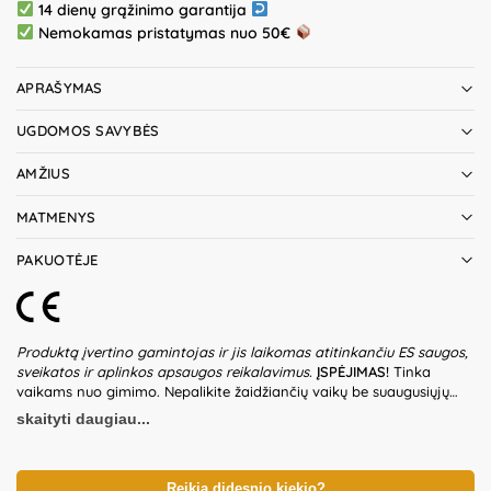
14 dienų grąžinimo garantija
Nemokamas pristatymas nuo 50€
APRAŠYMAS
UGDOMOS SAVYBĖS
AMŽIUS
MATMENYS
PAKUOTĖJE
Produktą įvertino gamintojas ir jis laikomas atitinkančiu ES saugos,
sveikatos ir aplinkos apsaugos reikalavimus.
ĮSPĖJIMAS!
Tinka
vaikams nuo gimimo. Nepalikite žaidžiančių vaikų be suaugusiųjų
priežiūros. Prieš naudodami žaislą patikrinkite žaislo ir detalių būklę.
skaityti daugiau...
Nenaudokite žaislo, jeigu kuri nors iš dalių yra pažeista. Pakuotė
nėra gaminio dalis – būtina ją pašalinti, kai tik gaminys yra
išpakuojamas. Produkto dizainas ir spalvos gali nežymiai skirtis.
Išsaugokite pakuotės informaciją ateičiai. Kilmės šalis – Kinija.
Reikia didesnio kiekio?