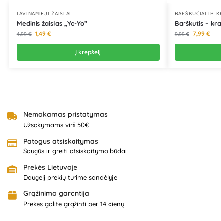
LAVINAMIEJI ŽAISLAI
BARŠKUČIAI IR 
Medinis žaislas „Yo-Yo”
Barškutis – k
1,49
€
7,99
€
4,99
€
9,99
€
Į krepšelį
Nemokamas pristatymas
Užsakymams virš 50€
Patogus atsiskaitymas
Saugūs ir greiti atsiskaitymo būdai
Prekės Lietuvoje
Daugelį prekių turime sandėlyje
Grąžinimo garantija
Prekes galite grąžinti per 14 dienų