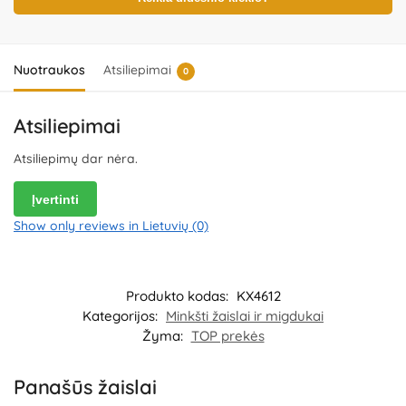
Importuotojas:
KIK Sp. z o.o. Sp.K, al. 1000-lecia Panstwa Polskiego
8, 15-111 Bialystok, Poland.
Platintojas:
UAB „Commerce plus“,
Partizanų g. 66-38, Kaunas, Lietuva.
Nuotraukos
Atsiliepimai
0
Atsiliepimai
Atsiliepimų dar nėra.
Įvertinti
Show only reviews in Lietuvių (0)
Produkto kodas:
KX4612
Kategorijos:
Minkšti žaislai ir migdukai
Žyma:
TOP prekės
Panašūs žaislai