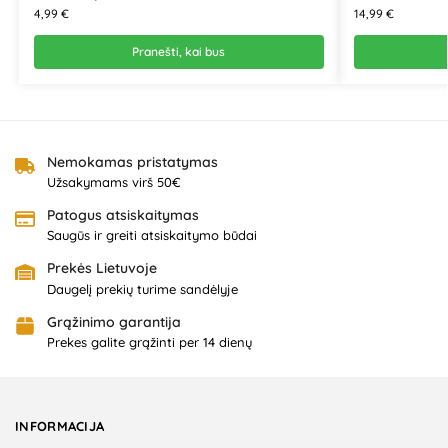
4,99
€
14,99
€
Pranešti, kai bus
Nemokamas pristatymas
Užsakymams virš 50€
Patogus atsiskaitymas
Saugūs ir greiti atsiskaitymo būdai
Prekės Lietuvoje
Daugelį prekių turime sandėlyje
Grąžinimo garantija
Prekes galite grąžinti per 14 dienų
INFORMACIJA