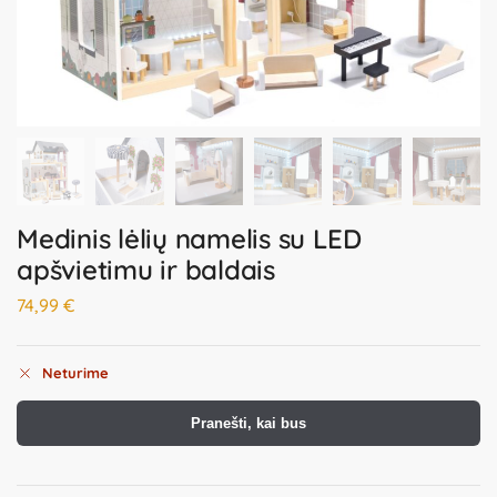
Medinis lėlių namelis su LED
apšvietimu ir baldais
74,99
€
Neturime
Pranešti, kai bus