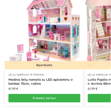
Išparduota
LĖLIŲ NAMELIAI IR PRIEDAI
LĖLIŲ NAMELIAI I
Medinis lėlių namelis su LED apšvietimu ir
Lulilo Papilio m
baldais 70cm, rožinis
ir durimis 80cm
61,99
€
61,99
€
Pranešti, kai bus