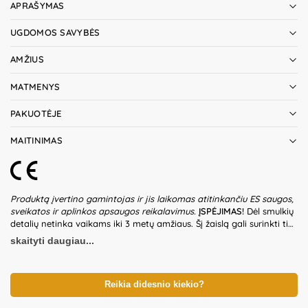
APRAŠYMAS
UGDOMOS SAVYBĖS
AMŽIUS
MATMENYS
PAKUOTĖJE
MAITINIMAS
Produktą įvertino gamintojas ir jis laikomas atitinkančiu ES saugos,
sveikatos ir aplinkos apsaugos reikalavimus.
ĮSPĖJIMAS!
Dėl smulkių
detalių netinka vaikams iki 3 metų amžiaus. Šį žaislą gali surinkti tik
suaugusieji. Nesurinktą žaislą saugoti nuo vaikų, nes pakuotėje ir
skaityti daugiau...
žaisle gali būti smulkių bei aštrių detalių, kurios gali sukelti
užspringimo pavojų. Netinkamai surinktas žaislas gali sužaloti
vaikus. Būtina kartkartėmis tikrinti sutvirtinimo dalis (atramas,
sutvirtinimus, pakabinimo priemones). Naudoti tik ant lygaus
Reikia didesnio kiekio?
paviršiaus. Nelipkite ir nesėdėkite ant surinkto žaislo. Žaislą