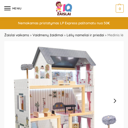
MENIU
0
Nemokamas pristatymas LP Express paštomatu nuo 50€
Žaislai vaikams
»
Vaidmenų žaidimai
»
Lėlių nameliai ir priedai
»
Medinis lėlių