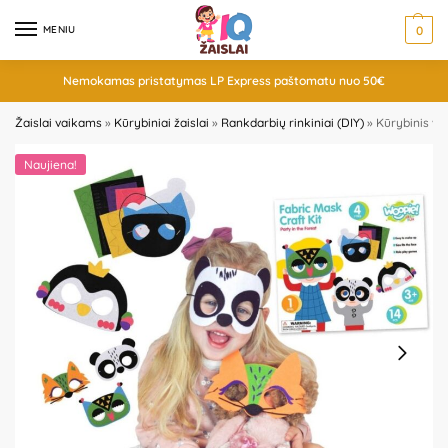
MENIU
0
Nemokamas pristatymas LP Express paštomatu nuo 50€
Žaislai vaikams
»
Kūrybiniai žaislai
»
Rankdarbių rinkiniai (DIY)
»
Kūrybinis vel
Naujiena!