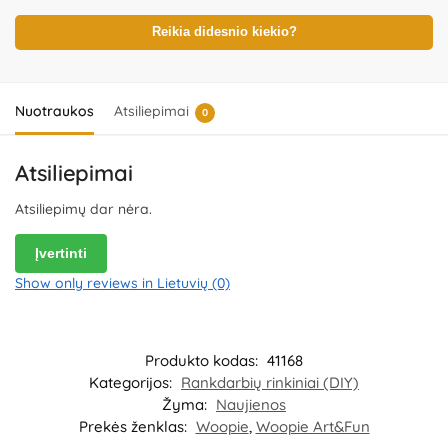
gaminį. Produkto dizainas ir spalvos gali nežymiai skirtis.
Išsaugokite pakuotės informaciją ateičiai. Kilmės šalis – Kinija.
Reikia didesnio kiekio?
Importuotojas:
WOOPIE Kozicka Sp.K, ul. Poludniowa 29A, 05-540
Jeziorko, Poland.
Platintojas:
UAB „Commerce plus“, Partizanų g. 66-
38, Kaunas, Lietuva.
Nuotraukos
Atsiliepimai
0
Atsiliepimai
Atsiliepimų dar nėra.
Įvertinti
Show only reviews in Lietuvių (0)
Produkto kodas:
41168
Kategorijos:
Rankdarbių rinkiniai (DIY)
Žyma:
Naujienos
Prekės ženklas:
Woopie
,
Woopie Art&Fun