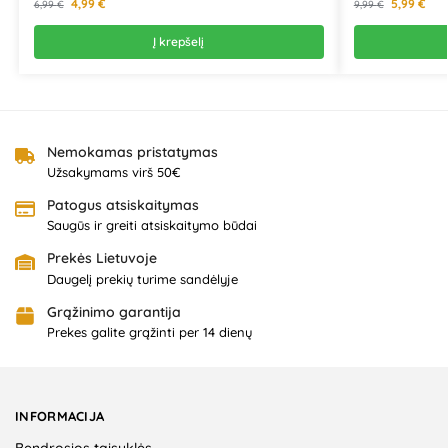
4,99
€
5,99
€
6,99
€
9,99
€
Į krepšelį
Nemokamas pristatymas
Užsakymams virš 50€
Patogus atsiskaitymas
Saugūs ir greiti atsiskaitymo būdai
Prekės Lietuvoje
Daugelį prekių turime sandėlyje
Grąžinimo garantija
Prekes galite grąžinti per 14 dienų
INFORMACIJA