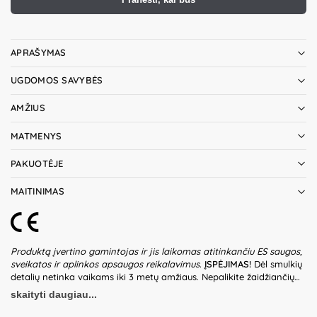
APRAŠYMAS
UGDOMOS SAVYBĖS
AMŽIUS
MATMENYS
PAKUOTĖJE
MAITINIMAS
Produktą įvertino gamintojas ir jis laikomas atitinkančiu ES saugos,
sveikatos ir aplinkos apsaugos reikalavimus.
ĮSPĖJIMAS!
Dėl smulkių
detalių netinka vaikams iki 3 metų amžiaus. Nepalikite žaidžiančių
vaikų be suaugusiųjų priežiūros. Prieš naudodami žaislą patikrinkite
skaityti daugiau...
žaislo ir detalių būklę. Nenaudokite žaislo, jeigu kuri nors iš dalių yra
pažeista. Pakuotė nėra gaminio dalis – būtina ją pašalinti išpakavus