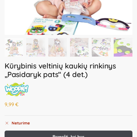
Kūrybinis veltinių kaukių rinkinys
„Pasidaryk pats“ (4 det.)
9,99
€
Neturime
Pranešti, kai bus