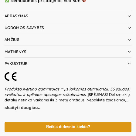
Nemokamas pristatymas nuo 50€
APRAŠYMAS
UGDOMOS SAVYBĖS
AMŽIUS
MATMENYS
PAKUOTĖJE
Produktą įvertino gamintojas ir jis laikomas atitinkančiu ES saugos,
sveikatos ir aplinkos apsaugos reikalavimus.
ĮSPĖJIMAS!
Dėl smulkių
detalių netinka vaikams iki 3 metų amžiaus. Nepalikite žaidžiančių
vaikų be suaugusiųjų priežiūros. Kinetinio smėlio negalima valgyti.
skaityti daugiau...
Jeigu netyčia buvo suvartotas didelis kiekis smėlio – nedelsiant
kreipkitės į gydytoją. Prieš naudodami žaislą patikrinkite žaislo ir
detalių būklę. Nenaudokite žaislo, jeigu kuri nors iš dalių yra
pažeista. Pakuotė nėra gaminio dalis – būtina ją pašalinti, kai tik
Reikia didesnio kiekio?
gaminys yra išpakuojamas. Produkto dizainas ir spalvos gali