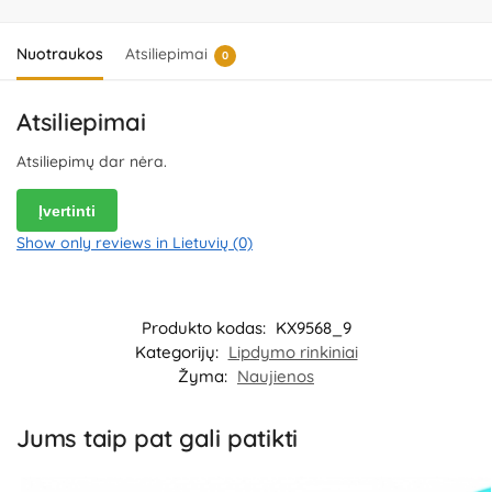
nežymiai skirtis. Išsaugokite pakuotės informaciją ateičiai. Kilmės
šalis – Kinija.
Importuotojas:
KIK Sp. z o.o. Sp.K, al. 1000-lecia
Panstwa Polskiego 8, 15-111 Bialystok, Poland.
Platintojas:
UAB
Nuotraukos
Atsiliepimai
0
„Commerce plus“, Partizanų g. 66-38, Kaunas, Lietuva.
Atsiliepimai
Atsiliepimų dar nėra.
Įvertinti
Show only reviews in Lietuvių (0)
Produkto kodas:
KX9568_9
Kategorijų:
Lipdymo rinkiniai
Žyma:
Naujienos
Jums taip pat gali patikti