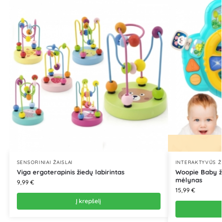
SENSORINIAI ŽAISLAI
INTERAKTYVŪS Ž
Viga ergoterapinis žiedų labirintas
Woopie Baby ža
mėlynas
9,99
€
15,99
€
Į krepšelį