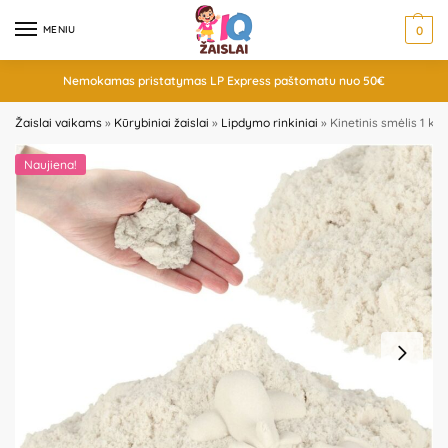
MENIU
0
Nemokamas pristatymas LP Express paštomatu nuo 50€
Žaislai vaikams
»
Kūrybiniai žaislai
»
Lipdymo rinkiniai
»
Kinetinis smėlis 1 kg,
Naujiena!