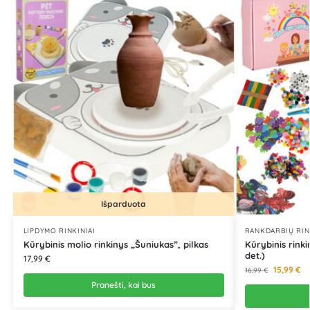
Išparduota
LIPDYMO RINKINIAI
RANKDARBIŲ RINK
Kūrybinis molio rinkinys „Šuniukas”, pilkas
Kūrybinis rink
det.)
17,99
€
15,99
€
16,99
€
Pranešti, kai bus