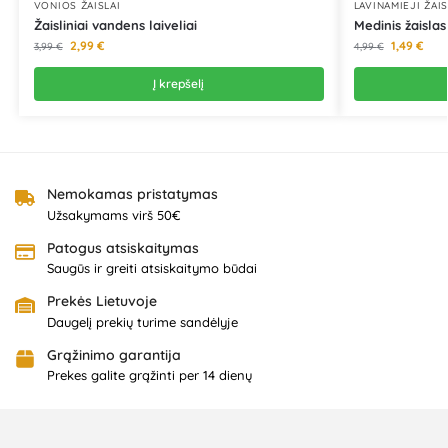
VONIOS ŽAISLAI
LAVINAMIEJI ŽAIS
Žaisliniai vandens laiveliai
Medinis žaislas
2,99
€
1,49
€
3,99
€
4,99
€
Į krepšelį
Nemokamas pristatymas
Užsakymams virš 50€
Patogus atsiskaitymas
Saugūs ir greiti atsiskaitymo būdai
Prekės Lietuvoje
Daugelį prekių turime sandėlyje
Grąžinimo garantija
Prekes galite grąžinti per 14 dienų