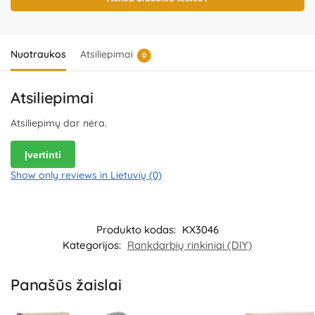
informaciją ateičiai. Kilmės šalis – Kinija.
Importuotojas:
KIK Sp. z
o.o. Sp.K, al. 1000-lecia Panstwa Polskiego 8, 15-111 Bialystok,
Poland.
Platintojas:
UAB „Commerce plus“, Partizanų g. 66-38,
Kaunas, Lietuva.
Nuotraukos
Atsiliepimai
0
Atsiliepimai
Atsiliepimų dar nėra.
Įvertinti
Show only reviews in Lietuvių (0)
Produkto kodas:
KX3046
Kategorijos:
Rankdarbių rinkiniai (DIY)
Panašūs žaislai