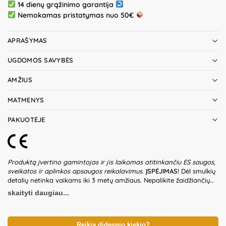
14 dienų grąžinimo garantija
Nemokamas pristatymas nuo 50€
APRAŠYMAS
UGDOMOS SAVYBĖS
AMŽIUS
MATMENYS
PAKUOTĖJE
Produktą įvertino gamintojas ir jis laikomas atitinkančiu ES saugos,
sveikatos ir aplinkos apsaugos reikalavimus.
ĮSPĖJIMAS!
Dėl smulkių
detalių netinka vaikams iki 3 metų amžiaus. Nepalikite žaidžiančių
vaikų be suaugusiųjų priežiūros. Prieš naudodami žaislą patikrinkite
skaityti daugiau...
žaislo ir detalių būklę. Rinkinio dalys yra nevalgomos. Nedėti į burną.
Nenaudokite žaislo, jeigu kuri nors iš dalių yra pažeista. Pakuotė
nėra gaminio dalis – būtina ją pašalinti išpakavus gaminį. Produkto
dizainas ir spalvos gali nežymiai skirtis. Išsaugokite pakuotės
Reikia didesnio kiekio?