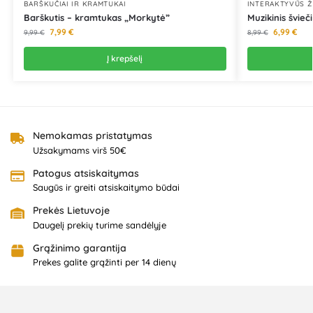
BARŠKUČIAI IR KRAMTUKAI
INTERAKTYVŪS Ž
Barškutis – kramtukas „Morkytė”
Muzikinis švieč
7,99
€
6,99
€
9,99
€
8,99
€
Į krepšelį
Nemokamas pristatymas
Užsakymams virš 50€
Patogus atsiskaitymas
Saugūs ir greiti atsiskaitymo būdai
Prekės Lietuvoje
Daugelį prekių turime sandėlyje
Grąžinimo garantija
Prekes galite grąžinti per 14 dienų