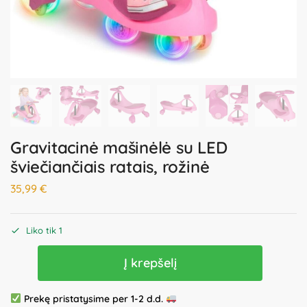
Gravitacinė mašinėlė su LED
šviečiančiais ratais, rožinė
35,99
€
Liko tik 1
Į krepšelį
Prekę pristatysime per 1-2 d.d.