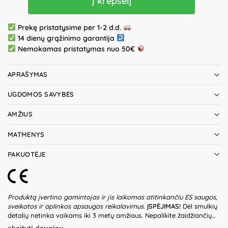
Į krepšelį
Prekę pristatysime per 1-2 d.d.
14 dienų grąžinimo garantija
Nemokamas pristatymas nuo 50€
APRAŠYMAS
UGDOMOS SAVYBĖS
AMŽIUS
MATMENYS
PAKUOTĖJE
Produktą įvertino gamintojas ir jis laikomas atitinkančiu ES saugos,
sveikatos ir aplinkos apsaugos reikalavimus.
ĮSPĖJIMAS!
Dėl smulkių
detalių netinka vaikams iki 3 metų amžiaus. Nepalikite žaidžiančių
vaikų be suaugusiųjų priežiūros. Prieš naudodami žaislą patikrinkite