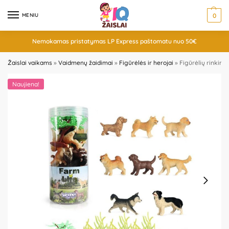
MENIU
0
Nemokamas pristatymas LP Express paštomatu nuo 50€
Žaislai vaikams
»
Vaidmenų žaidimai
»
Figūrėlės ir herojai
»
Figūrėlių rinkinys
Naujiena!