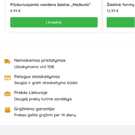
Plūduriuojantis vandens žaislas „Meškutis”
Žaislinė formų
4,99
€
12,99
€
Į krepšelį
Nemokamas pristatymas
Užsakymams virš 50€
Patogus atsiskaitymas
Saugūs ir greiti atsiskaitymo būdai
Prekės Lietuvoje
Daugelį prekių turime sandėlyje
Grąžinimo garantija
Prekes galite grąžinti per 14 dienų