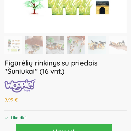
Figūrėlių rinkinys su priedais
"Šuniukai" (16 vnt.)
9,99
€
Liko tik 1