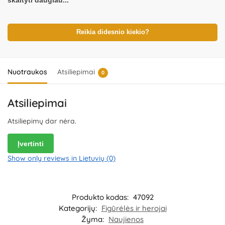
skaityti daugiau...
žaislo ir detalių būklę. Nenaudokite žaislo, jeigu kuri nors iš dalių yra
pažeista. Pakuotė nėra gaminio dalis – būtina ją pašalinti išpakavus
gaminį. Produkto dizainas ir spalvos gali nežymiai skirtis.
Išsaugokite pakuotės informaciją ateičiai. Kilmės šalis – Kinija.
Reikia didesnio kiekio?
Importuotojas:
WOOPIE Kozicka Sp.K, ul. Poludniowa 29A, 05-540
Jeziorko, Poland.
Platintojas:
UAB „Commerce plus“, Partizanų g. 66-
38, Kaunas, Lietuva.
Nuotraukos
Atsiliepimai
0
Atsiliepimai
Atsiliepimų dar nėra.
Įvertinti
Show only reviews in Lietuvių (0)
Produkto kodas:
47092
Kategorijų:
Figūrėlės ir herojai
Žyma:
Naujienos