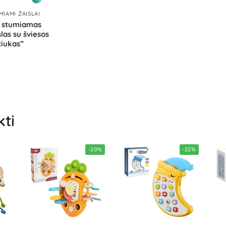
MIAMI ŽAISLAI
 stumiamas
slas su šviesos
čiukas”
kti
-20%
-22%