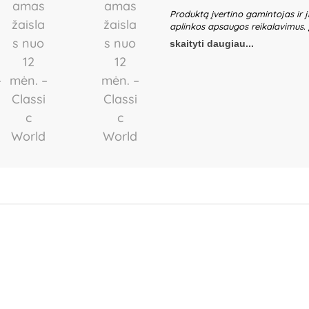
Produktą įvertino gamintojas ir j
aplinkos apsaugos reikalavimus.
surinkti tik suaugusieji, vadovau
skaityti daugiau...
žaislą saugoti nuo vaikų – pakuotėj
sukelti užspringimo pavojų. Netink
Reguliariai tikrinkite visų detalių
nustokite naudoti. Tik buitiniam n
stabilios dangos, kad išvengtumėt
dekoratyvinių dalių – visada laik
gaminio konstrukcijos. Nepalikite
nėra gaminio dalis – būtina ją p
dizainas ir spalvos gali nežymiai 
Kilmės šalis – Kinija.
Gamintojas:
Wuxiang Town Industry Park, Yinz
China.
Importuotojas:
IBTK Kozick
Poland.
Platintojas:
UAB „Commerc