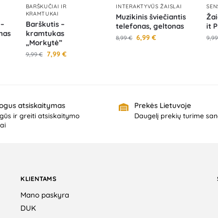
BARŠKUČIAI IR
INTERAKTYVŪS ŽAISLAI
SEN
KRAMTUKAI
Muzikinis šviečiantis
Žai
 –
Barškutis –
telefonas, geltonas
it 
nas
kramtukas
6,99
€
8,99
€
9,9
„Morkytė”
7,99
€
9,99
€
ogus atsiskaitymas
Prekės Lietuvoje
ūs ir greiti atsiskaitymo
Daugelį prekių turime san
ai
KLIENTAMS
Mano paskyra
DUK