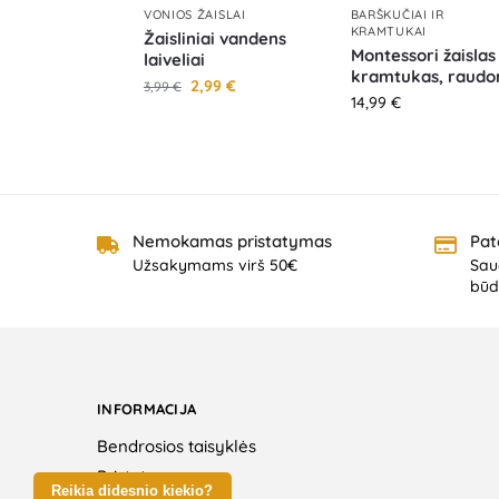
VONIOS ŽAISLAI
BARŠKUČIAI IR
KRAMTUKAI
Žaisliniai vandens
Montessori žaislas
laiveliai
kramtukas, raudo
2,99
€
3,99
€
14,99
€
Nemokamas pristatymas
Pat
Užsakymams virš 50€
Saug
būd
INFORMACIJA
Bendrosios taisyklės
Pristatymas
Reikia didesnio kiekio?