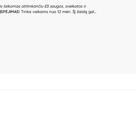
is laikomas atitinkančiu ES saugos, sveikatos ir
ĮSPĖJIMAS!
Tinka vaikams nuo 12 mėn. Šį žaislą gali
damiesi pakuotėje esančia instrukcija. Nesurinktą
e gali būti smulkių ir aštrių detalių, kurios gali
amai surinktas žaislas gali sužaloti vaikus.
 ir tvirtinimo elementų būklę, radus pažeistą dalį
audojimui. Žaislą pastatykite tik ant lygios ir
e apvirtimo. Žaislo nekelkite už viršutinių ar
ykite už pagrindo. Nelaikykite drėgmėje, nekeiskite
 žaidžiančių vaikų be suaugusiųjų priežiūros. Pakuotė
ašalinti, kai tik gaminys yra išpakuojamas. Produkto
skirtis. Išsaugokite pakuotės informaciją ateičiai.
Classic Toys (Ningbo) Co., Ltd., No. 8 Xinrui Road,
hou District, Ningbo, Zhejiang,
a Sp.K, ul. Poludniowa 29A, 05-540 Jeziorko,
e plus“, Partizanų g. 66-38, Kaunas, Lietuva.