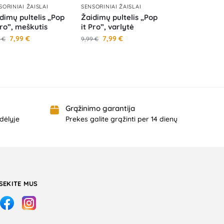
SORINIAI ŽAISLAI
SENSORINIAI ŽAISLAI
dimų pultelis „Pop
Žaidimų pultelis „Pop
Pro”, meškutis
it Pro”, varlytė
7,99
€
7,99
€
9
€
9,99
€
Grąžinimo garantija
dėlyje
Prekes galite grąžinti per 14 dienų
SEKITE MUS