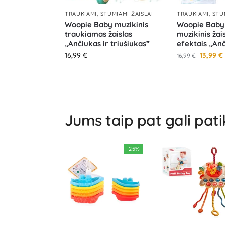
TRAUKIAMI, STUMIAMI ŽAISLAI
TRAUKIAMI, STU
Woopie Baby muzikinis
Woopie Baby
traukiamas žaislas
muzikinis žai
„Ančiukas ir triušiukas”
efektais „An
16,99
€
13,99
€
16,99
€
Jums taip pat gali pati
-25%