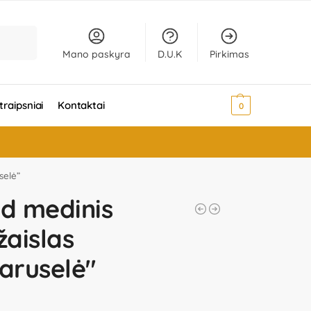
Ieškoti
Mano paskyra
D.U.K
Pirkimas
traipsniai
Kontaktai
0,00
€
0
selė”
ld medinis
aislas
karuselė"