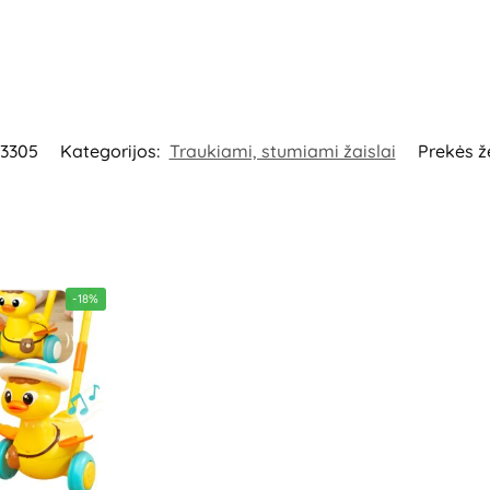
3305
Kategorijos:
Traukiami, stumiami žaislai
Prekės ž
-18%