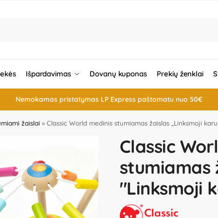
rekės
Išpardavimas
Dovanų kuponas
Prekių ženklai
S
Nemokamas pristatymas LP Express paštomatu nuo 50€
umiami žaislai
»
Classic World medinis stumiamas žaislas „Linksmoji karu
Classic Wor
stumiamas ž
"Linksmoji 