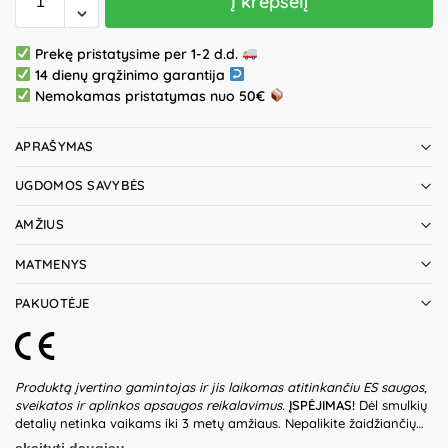
Į krepšelį
Prekę pristatysime per 1-2 d.d.
14 dienų grąžinimo garantija
Nemokamas pristatymas nuo 50€
APRAŠYMAS
UGDOMOS SAVYBĖS
AMŽIUS
MATMENYS
PAKUOTĖJE
Produktą įvertino gamintojas ir jis laikomas atitinkančiu ES saugos,
sveikatos ir aplinkos apsaugos reikalavimus.
ĮSPĖJIMAS!
Dėl smulkių
detalių netinka vaikams iki 3 metų amžiaus. Nepalikite žaidžiančių
vaikų be suaugusiųjų priežiūros. Prieš naudodami žaislą patikrinkite