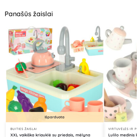
Panašūs žaislai
Išparduota
BUITIES ŽAISLAI
VIRTUVĖLĖS IR P
XXL vaikiška kriauklė su priedais, mėlyna
Lulilo medinis 