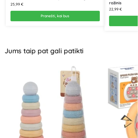
rožinis
25,99
€
22,99
€
Pranešti, kai bus
Jums taip pat gali patikti