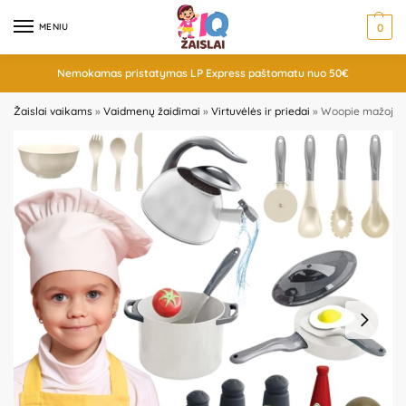
MENIU
0
Nemokamas pristatymas LP Express paštomatu nuo 50€
Žaislai vaikams
»
Vaidmenų žaidimai
»
Virtuvėlės ir priedai
»
Woopie mažojo vi