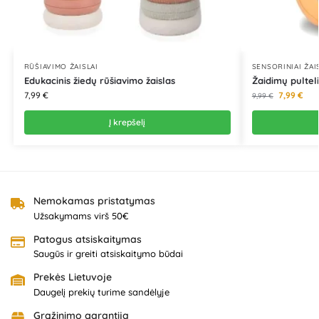
RŪŠIAVIMO ŽAISLAI
SENSORINIAI ŽAI
Edukacinis žiedų rūšiavimo žaislas
Žaidimų pulteli
7,99
€
7,99
€
9,99
€
Į krepšelį
Nemokamas pristatymas
Užsakymams virš 50€
Patogus atsiskaitymas
Saugūs ir greiti atsiskaitymo būdai
Prekės Lietuvoje
Daugelį prekių turime sandėlyje
Grąžinimo garantija