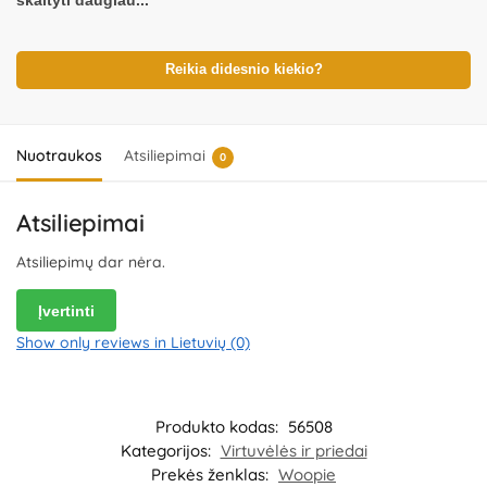
skaityti daugiau...
žaislo ir detalių būklę. Nenaudokite žaislo, jeigu kuri nors iš dalių yra
pažeista. Pakuotė nėra gaminio dalis – būtina ją pašalinti išpakavus
gaminį. Produkto dizainas ir spalvos gali nežymiai skirtis.
Išsaugokite pakuotės informaciją ateičiai. Kilmės šalis – Kinija.
Reikia didesnio kiekio?
Importuotojas:
WOOPIE Kozicka Sp.K, ul. Poludniowa 29A, 05-540
Jeziorko, Poland.
Platintojas:
UAB „Commerce plus“, Partizanų g. 66-
38, Kaunas, Lietuva.
Nuotraukos
Atsiliepimai
0
Atsiliepimai
Atsiliepimų dar nėra.
Įvertinti
Show only reviews in Lietuvių (0)
Produkto kodas:
56508
Kategorijos:
Virtuvėlės ir priedai
Prekės ženklas:
Woopie