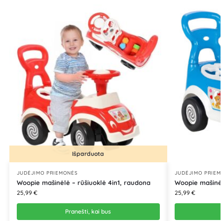
Išparduota
JUDĖJIMO PRIEMONĖS
JUDĖJIMO PRIE
Woopie mašinėlė – rūšiuoklė 4in1, raudona
Woopie mašinėl
25,99
€
25,99
€
Pranešti, kai bus