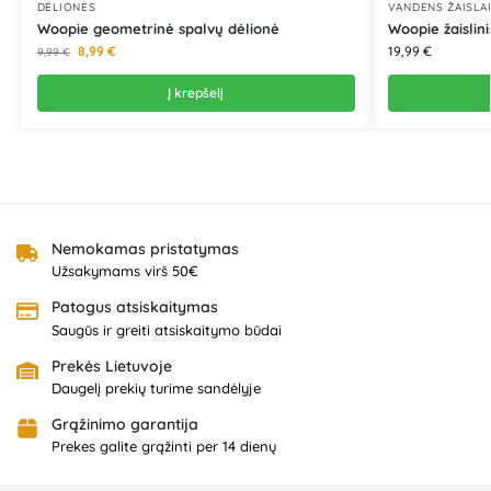
DĖLIONĖS
VANDENS ŽAISLA
Woopie geometrinė spalvų dėlionė
Woopie žaislini
8,99
€
19,99
€
9,99
€
Į krepšelį
Nemokamas pristatymas
Užsakymams virš 50€
Patogus atsiskaitymas
Saugūs ir greiti atsiskaitymo būdai
Prekės Lietuvoje
Daugelį prekių turime sandėlyje
Grąžinimo garantija
Prekes galite grąžinti per 14 dienų