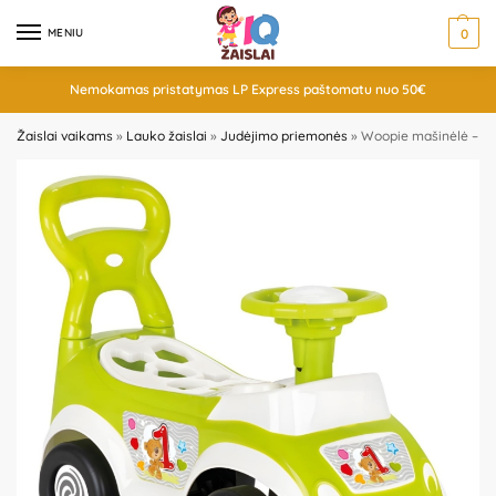
MENIU
0
Nemokamas pristatymas LP Express paštomatu nuo 50€
Žaislai vaikams
»
Lauko žaislai
»
Judėjimo priemonės
»
Woopie mašinėlė – rūš