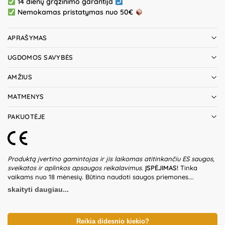
14 dienų grąžinimo garantija
Nemokamas pristatymas nuo 50€
APRAŠYMAS
UGDOMOS SAVYBĖS
AMŽIUS
MATMENYS
PAKUOTĖJE
Produktą įvertino gamintojas ir jis laikomas atitinkančiu ES saugos,
sveikatos ir aplinkos apsaugos reikalavimus.
ĮSPĖJIMAS!
Tinka
vaikams nuo 18 mėnesių. Būtina naudoti saugos priemones.
Nenaudoti eismo vietose. Maksimalus leistinas svoris – 25 kg.
skaityti daugiau...
Transporto priemonę gali surinkti tik suaugusieji. Nesurinktą
transporto priemonę būtina laikyti vaikams nepasiekiamoje vietoje,
nes pakuotėje ir produkte gali būti smulkių bei aštrių detalių,
sukeliančių užspringimo pavojų. Netinkamai surinkta transporto
Reikia didesnio kiekio?