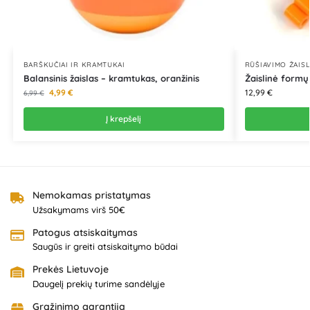
BARŠKUČIAI IR KRAMTUKAI
RŪŠIAVIMO ŽAISL
Balansinis žaislas – kramtukas, oranžinis
Žaislinė formų
4,99
€
12,99
€
6,99
€
Į krepšelį
Nemokamas pristatymas
Užsakymams virš 50€
Patogus atsiskaitymas
Saugūs ir greiti atsiskaitymo būdai
Prekės Lietuvoje
Daugelį prekių turime sandėlyje
Grąžinimo garantija