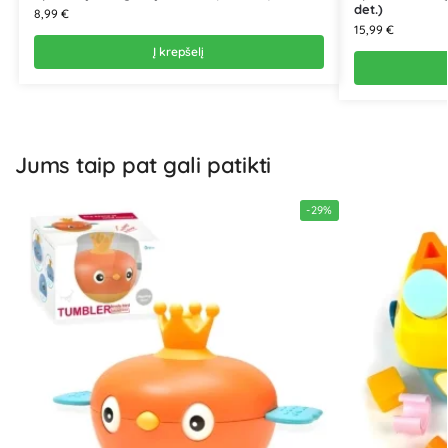
det.)
8,99
€
15,99
€
Į krepšelį
Jums taip pat gali patikti
-29%