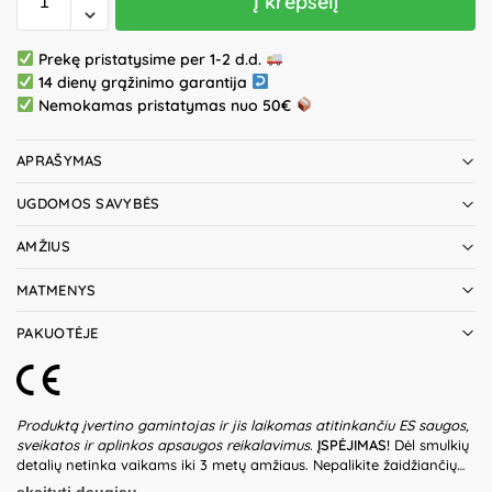
Į krepšelį
Prekę pristatysime per 1-2 d.d.
14 dienų grąžinimo garantija
Nemokamas pristatymas nuo 50€
APRAŠYMAS
UGDOMOS SAVYBĖS
AMŽIUS
MATMENYS
PAKUOTĖJE
Produktą įvertino gamintojas ir jis laikomas atitinkančiu ES saugos,
sveikatos ir aplinkos apsaugos reikalavimus.
ĮSPĖJIMAS!
Dėl smulkių
detalių netinka vaikams iki 3 metų amžiaus. Nepalikite žaidžiančių
vaikų be suaugusiųjų priežiūros. Prieš naudodami žaislą patikrinkite