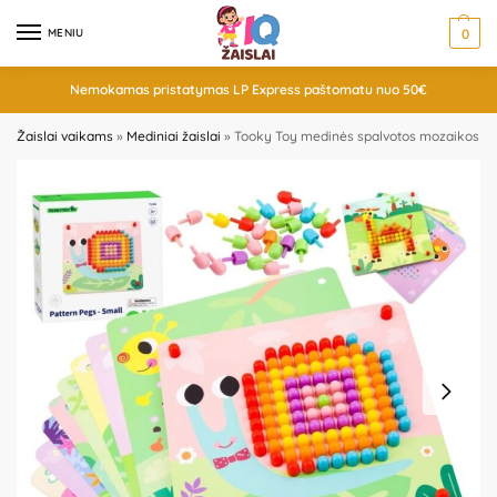
MENIU
0
Nemokamas pristatymas LP Express paštomatu nuo 50€
Žaislai vaikams
»
Mediniai žaislai
»
Tooky Toy medinės spalvotos mozaikos su