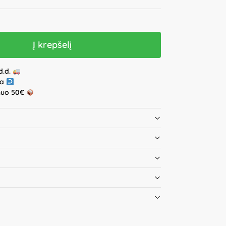
Į krepšelį
d.d.
ja
nuo 50€