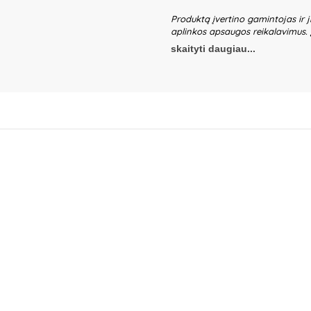
Produktą įvertino gamintojas ir j
aplinkos apsaugos reikalavimus.
amžiaus savarankiškam žaidimui, n
skaityti daugiau...
Nepalikite žaidžiančių vaikų be s
patikrinkite žaislo ir jo detalių b
pažeista. Pakuotė nėra gaminio da
išpakuojamas. Produkto dizainas i
pakuotės informaciją ateičiai.
Ga
No.190 Hexin Road, Bailongshan St
China.
Importuotojas ir platintoj
Kaunas, Lietuva.