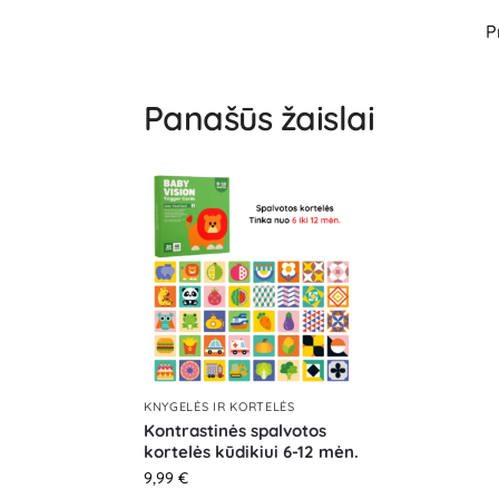
P
Panašūs žaislai
KNYGELĖS IR KORTELĖS
Kontrastinės spalvotos
kortelės kūdikiui 6-12 mėn.
9,99
€