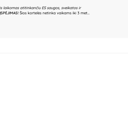
is laikomas atitinkančiu ES saugos, sveikatos ir
ĮSPĖJIMAS!
Šios kortelės netinka vaikams iki 3 metų
es jos gali suplyšti ir sukelti užspringimo pavojų.
uaugusiųjų priežiūros. Prieš naudodami žaislą
ūklę. Nenaudokite žaislo, jeigu kuri nors iš dalių yra
lis – būtina ją pašalinti, kai tik gaminys yra
r spalvos gali nežymiai skirtis. Išsaugokite
mintojas:
Zhejiang Qimeng Toys Co., Ltd., No. B4-2,
reet, Yunhe County, Lishui City, Zhejiang Province,
as:
UAB „Commerce plus“, Partizanų g. 66-38,