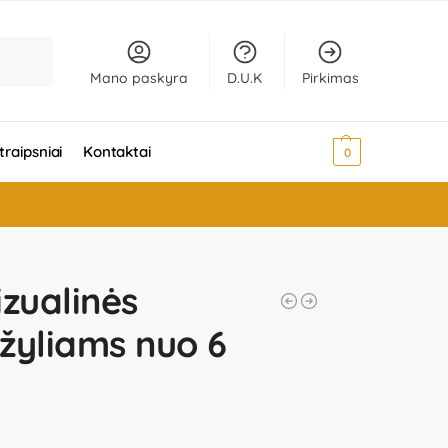
Ieškoti
Mano paskyra
D.U.K
Pirkimas
traipsniai
Kontaktai
0,00
€
0
izualinės
žyliams nuo 6