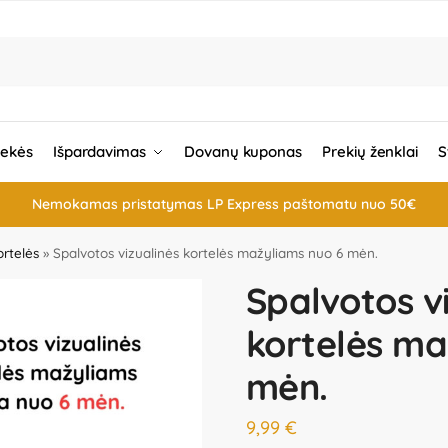
rekės
Išpardavimas
Dovanų kuponas
Prekių ženklai
S
Nemokamas pristatymas LP Express paštomatu nuo 50€
ortelės
»
Spalvotos vizualinės kortelės mažyliams nuo 6 mėn.
Spalvotos v
kortelės ma
mėn.
9,99
€