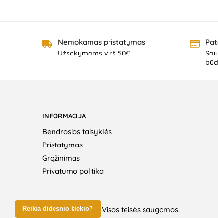
Nemokamas pristatymas
Pat
Užsakymams virš 50€
Saug
būd
INFORMACIJA
Bendrosios taisyklės
Pristatymas
Grąžinimas
Privatumo politika
© 2026 IQ žaislai. Visos teisės saugomos.
Reikia didesnio kiekio?