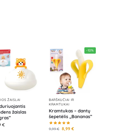
-10%
IOS ŽAISLAI
BARŠKUČIAI IR
KRAMTUKAI
duriuojantis
Kramtukas – dantų
dens žaislas
šepetėlis „Bananas”
gras”
9
€
8,99
€
9,99
€