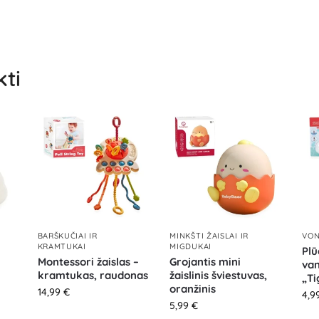
kti
BARŠKUČIAI IR
MINKŠTI ŽAISLAI IR
VON
KRAMTUKAI
MIGDUKAI
Plū
Montessori žaislas –
Grojantis mini
van
kramtukas, raudonas
žaislinis šviestuvas,
„Ti
oranžinis
14,99
€
4,9
5,99
€