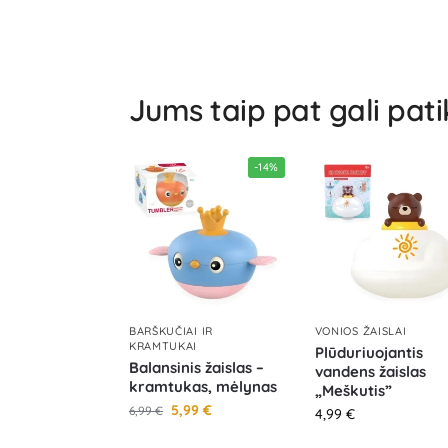
Jums taip pat gali pati
-14%
BARŠKUČIAI IR
VONIOS ŽAISLAI
KRAMTUKAI
Plūduriuojantis
Balansinis žaislas –
vandens žaislas
kramtukas, mėlynas
„Meškutis”
5,99
€
6,99
€
4,99
€