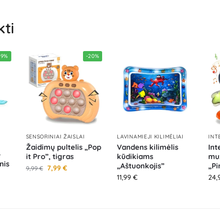
kti
29%
-20%
SENSORINIAI ŽAISLAI
LAVINAMIEJI KILIMĖLIAI
INT
Žaidimų pultelis „Pop
Vandens kilimėlis
Int
–
it Pro”, tigras
kūdikiams
muz
nis
„Aštuonkojis”
„Pi
7,99
€
9,99
€
11,99
€
24,