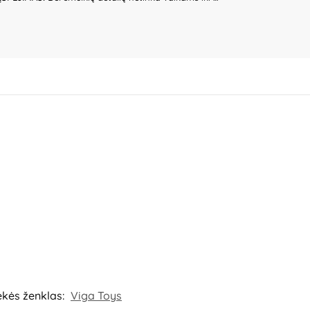
čių vaikų be suaugusiųjų priežiūros. Prieš
lo ir detalių būklę. Nenaudokite žaislo, jeigu kuri
tė nėra gaminio dalis – būtina ją pašalinti išpakavus
vos gali nežymiai skirtis. Išsaugokite pakuotės
– Kinija.
Gamintojas:
Ningbo Viga International Co.,
040 Ningbo, China.
Importuotojas:
IBTK Kozicka
Jeziorko, Poland.
Platintojas:
UAB „Commerce plus“,
va.
ekės ženklas:
Viga Toys