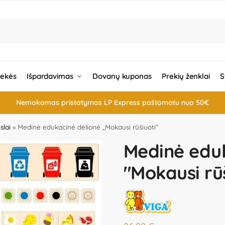
rekės
Išpardavimas
Dovanų kuponas
Prekių ženklai
S
Nemokamas pristatymas LP Express paštomatu nuo 50€
slai
»
Medinė edukacinė dėlionė „Mokausi rūšiuoti”
Medinė eduk
"Mokausi rūš