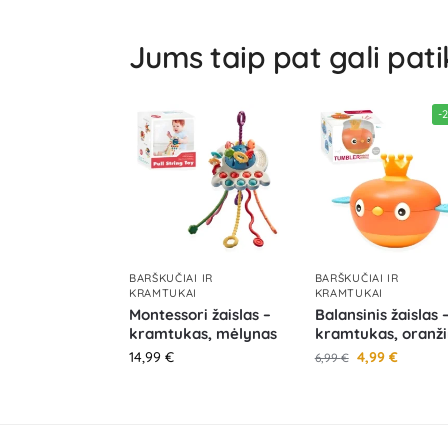
Jums taip pat gali pati
-
BARŠKUČIAI IR
BARŠKUČIAI IR
KRAMTUKAI
KRAMTUKAI
Montessori žaislas –
Balansinis žaislas 
kramtukas, mėlynas
kramtukas, oranži
14,99
€
4,99
€
6,99
€