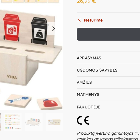
26,99
€
Neturime
APRAŠYMAS
UGDOMOS SAVYBĖS
AMŽIUS
MATMENYS
PAKUOTĖJE
Produktą įvertino gamintojas ir j
aplinkos apsaugos reikalavimus.