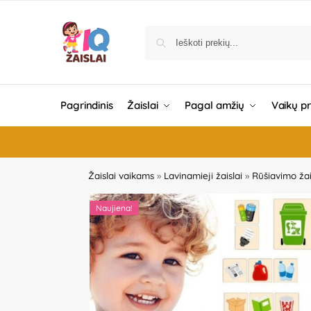
Pagrindinis
Žaislai
Pagal amžių
Vaikų p
Žaislai vaikams
»
Lavinamieji žaislai
»
Rūšiavimo žai
Naujiena!