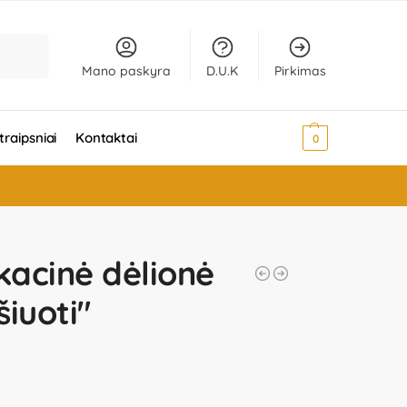
Ieškoti
Mano paskyra
D.U.K
Pirkimas
traipsniai
Kontaktai
0,00
€
0
acinė dėlionė
iuoti"