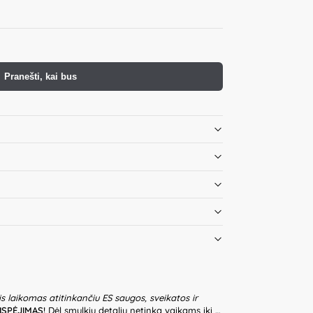
Pranešti, kai bus
is laikomas atitinkančiu ES saugos, sveikatos ir
ĮSPĖJIMAS!
Dėl smulkių detalių netinka vaikams iki 3