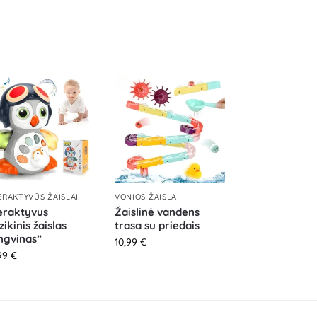
ERAKTYVŪS ŽAISLAI
VONIOS ŽAISLAI
eraktyvus
Žaislinė vandens
ikinis žaislas
trasa su priedais
ngvinas”
10,99
€
99
€