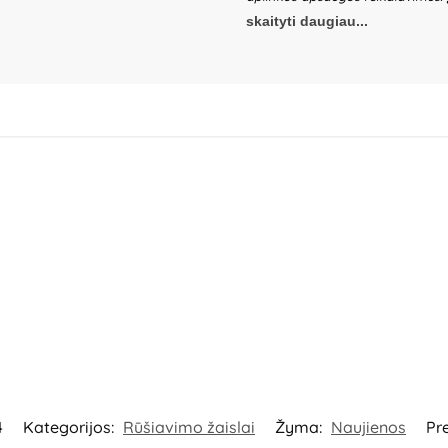
metų amžiaus. Nepalikite žaidžian
skaityti daugiau...
naudodami žaislą patikrinkite žais
nors iš dalių yra pažeista. Pakuo
gaminį. Produkto dizainas ir spal
informaciją ateičiai. Kilmės šalis 
Ltd., 20F, 588 Canghai Road, 315
Sp.K, ul. Poludniowa 29A, 05-540 
Partizanų g. 66-38, Kaunas, Lietu
4
Kategorijos:
Rūšiavimo žaislai
Žyma:
Naujienos
Pr