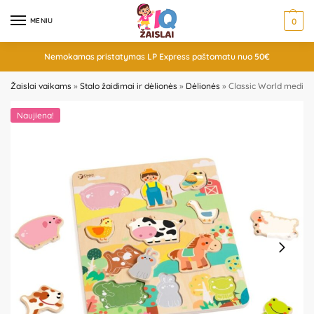
MENIU
0
Nemokamas pristatymas LP Express paštomatu nuo 50€
Žaislai vaikams
»
Stalo žaidimai ir dėlionės
»
Dėlionės
»
Classic World medinė
Naujiena!