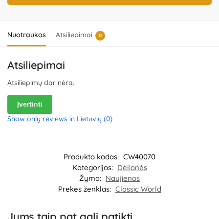
(Ningbo) Co., Ltd., No. 8 Xinrui Road, Wuxiang Town Industry Park,
Yinzhou District, Ningbo, Zhejiang, China.
Importuotojas:
IBTK
Kozicka Sp.K, ul. Poludniowa 29A, 05-540 Jeziorko,
Poland.
Platintojas:
UAB „Commerce plus“, Partizanų g. 66-38,
Nuotraukos
Atsiliepimai
0
Kaunas, Lietuva.
Atsiliepimai
Atsiliepimų dar nėra.
Įvertinti
Show only reviews in Lietuvių (0)
Produkto kodas:
CW40070
Kategorijos:
Dėlionės
Žyma:
Naujienos
Prekės ženklas:
Classic World
Jums taip pat gali patikti