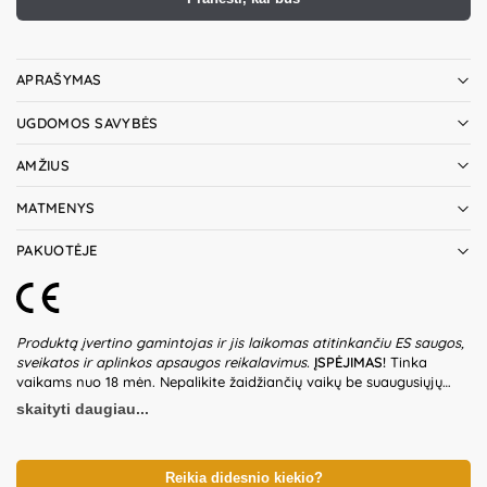
APRAŠYMAS
UGDOMOS SAVYBĖS
AMŽIUS
MATMENYS
PAKUOTĖJE
Produktą įvertino gamintojas ir jis laikomas atitinkančiu ES saugos,
sveikatos ir aplinkos apsaugos reikalavimus.
ĮSPĖJIMAS!
Tinka
vaikams nuo 18 mėn. Nepalikite žaidžiančių vaikų be suaugusiųjų
priežiūros. Prieš naudodami žaislą patikrinkite žaislo ir detalių būklę.
skaityti daugiau...
Nenaudokite žaislo, jeigu kuri nors iš dalių yra pažeista. Pakuotė
nėra gaminio dalis – būtina ją pašalinti išpakavus gaminį. Produkto
dizainas ir spalvos gali nežymiai skirtis. Išsaugokite pakuotės
informaciją ateičiai. Kilmės šalis – Kinija.
Reikia didesnio kiekio?
Gamintojas:
Classic Toys