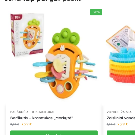
-20%
BARŠKUČIAI IR KRAMTUKAI
VONIOS ŽAISLAI
Barškutis – kramtukas „Morkytė”
Žaisliniai vande
7,99
€
2,99
€
9,99
€
3,99
€