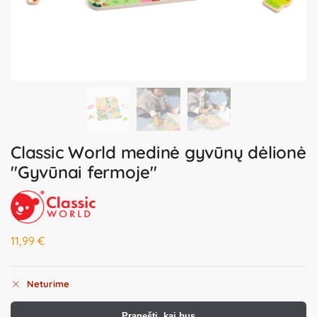
Classic World medinė gyvūnų dėlionė
"Gyvūnai fermoje"
11,99
€
Neturime
Pranešti, kai bus