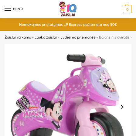
MENIU
0
Nemokamas pristatymas LP Express paštomatu nuo 50€
Žaislai vaikams
»
Lauko žaislai
»
Judėjimo priemonės
»
Balansinis dviratis –