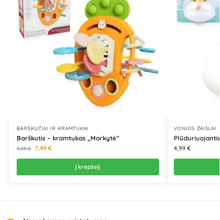
BARŠKUČIAI IR KRAMTUKAI
VONIOS ŽAISLAI
Barškutis – kramtukas „Morkytė”
Plūduriuojanti
7,99
€
4,99
€
9,99
€
Į krepšelį