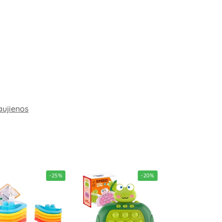
ujienos
-25%
-20%