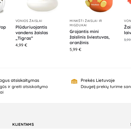
VONIOS ŽAISLAI
MINKŠTI ŽAISLAI IR
VON
MIGDUKAI
Pop
Plūduriuojantis
Žai
Grojantis mini
vandens žaislas
lai
žaislinis šviestuvas,
„Tigras”
3,9
oranžinis
4,99
€
5,99
€
ogus atsiskaitymas
Prekės Lietuvoje
ūs ir greiti atsiskaitymo
Daugelį prekių turime san
ai
KLIENTAMS