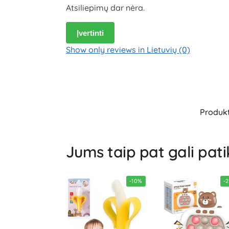
Atsiliepimų dar nėra.
Įvertinti
Show only reviews in Lietuvių (0)
Produk
Jums taip pat gali pati
-10%
-