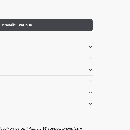
Pranešti, kai bus
is laikomas atitinkančiu ES saugos, sveikatos ir