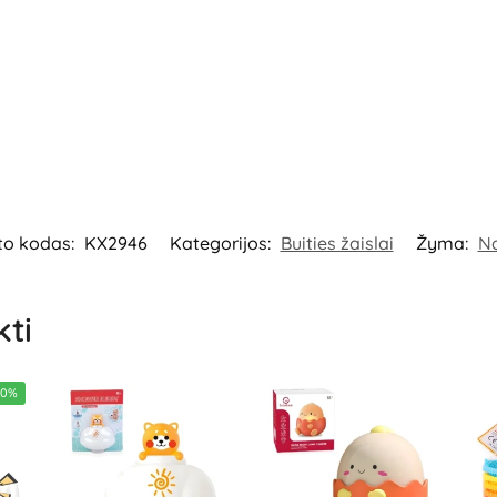
to kodas:
KX2946
Kategorijos:
Buities žaislai
Žyma:
Na
kti
20%