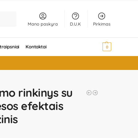
Ieškoti
Mano paskyra
D.U.K
Pirkimas
traipsniai
Kontaktai
0,00
€
0
mo rinkinys su
esos efektais
inis