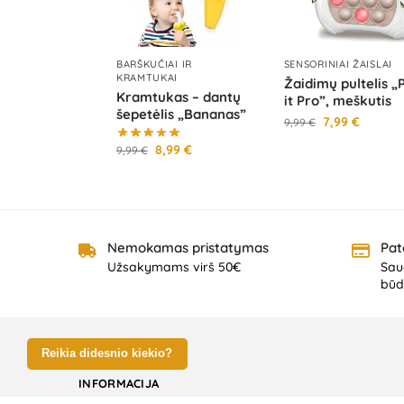
BARŠKUČIAI IR
SENSORINIAI ŽAISLAI
KRAMTUKAI
Žaidimų pultelis „
Kramtukas – dantų
it Pro”, meškutis
šepetėlis „Bananas”
7,99
€
9,99
€
8,99
€
9,99
€
Nemokamas pristatymas
Pat
Užsakymams virš 50€
Saug
būd
Reikia didesnio kiekio?
INFORMACIJA