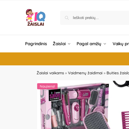
Pagrindinis
Žaislai
Pagal amžių
Vaikų p
Žaislai vaikams
»
Vaidmenų žaidimai
»
Buities žaisl
Naujiena!