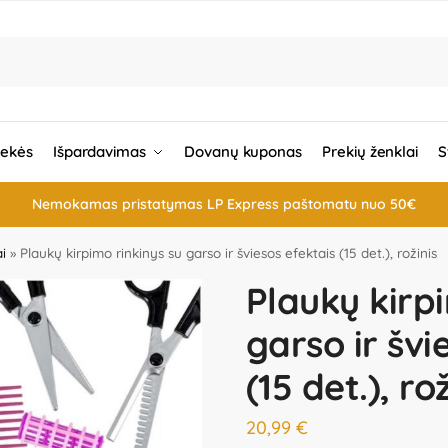
rekės
Išpardavimas
Dovanų kuponas
Prekių ženklai
S
Nemokamas pristatymas LP Express paštomatu nuo 50€
ai
»
Plaukų kirpimo rinkinys su garso ir šviesos efektais (15 det.), rožinis
Plaukų kirpi
garso ir švi
(15 det.), rož
20,99
€