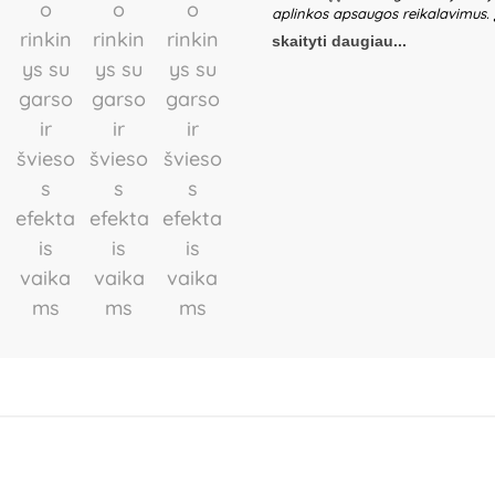
aplinkos apsaugos reikalavimus.
metų amžiaus. Nepalikite žaidžian
skaityti daugiau...
naudodami žaislą patikrinkite žais
nors iš dalių yra pažeista. Žaislui
skyrelis turi būti apsaugotas sky
krovimą turi būti išimami iš skyrel
suaugusiems asmenims. Nesistenki
pagal nurodytą poliariškumą (+/-
skirtingų tipų elementų, taip pat 
turi būti išimami ir nedelsiant a
elementų į atvirą ugnį. Pakuotė n
gaminį. Produkto dizainas ir spal
informaciją ateičiai. Kilmės šalis 
lecia Panstwa Polskiego 8, 15-111
plus“, Partizanų g. 66-38, Kaunas,