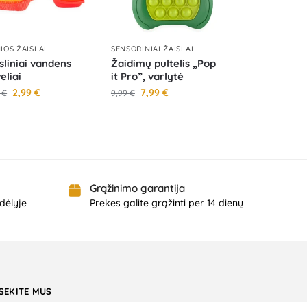
IOS ŽAISLAI
SENSORINIAI ŽAISLAI
sliniai vandens
Žaidimų pultelis „Pop
veliai
it Pro”, varlytė
2,99
€
7,99
€
9
€
9,99
€
Grąžinimo garantija
dėlyje
Prekes galite grąžinti per 14 dienų
SEKITE MUS